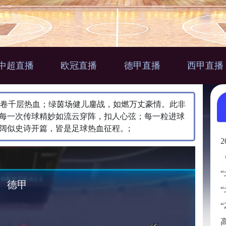
中超直播
欧冠直播
德甲直播
西甲直播
，似卷千层热血；绿茵场健儿鏖战，如燃万丈豪情。此非
每一次传球精妙如流云穿阵，扣人心弦；每一粒进球
阔似史诗开篇，皆是足球热血征程。;
德甲