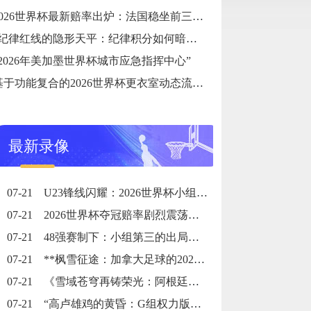
2026世界杯最新赔率出炉：法国稳坐前三，姆巴佩率队剑指卫冕
“纪律红线的隐形天平：纪律积分如何暗中改写世预赛出线格局”
“2026年美加墨世界杯城市应急指挥中心”
基于功能复合的2026世界杯更衣室动态流线设计与空间自适应优化策略
最新录像
07-21
U23锋线闪耀：2026世界杯小组赛个人进球全记录
07-21
2026世界杯夺冠赔率剧烈震荡：国际顶级机构最新榜单出炉
07-21
48强赛制下：小组第三的出局线算法与晋级门槛推演
07-21
**枫雪征途：加拿大足球的2026黎明之战**
07-21
《雪域苍穹再铸荣光：阿根廷三冠史诗》
07-21
“高卢雄鸡的黄昏：G组权力版图的重组与裂变”