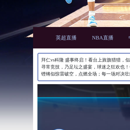
英超直播
NBA直播
拜仁vs科隆 盛事终启！看台上旌旗猎猎
寻常竞技，乃足坛之盛宴，球迷之狂欢也！
铿锵似惊雷破空，点燃全场；每一场对决壮