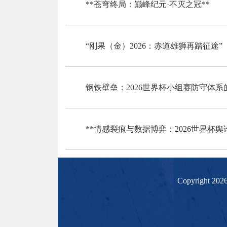
**苍穹终局：巅峰纪元·不灭之冠**
“刚果（金）2026：赤道雄狮再踏征途”
钢铁壁垒：2026世界杯小组赛防守体系
**情感裂痕与数据博弈：2026世界杯舆
Copyright 