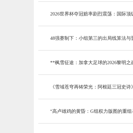
2026世界杯夺冠赔率剧烈震荡：国际
48强赛制下：小组第三的出局线算法与
**枫雪征途：加拿大足球的2026黎明之战
《雪域苍穹再铸荣光：阿根廷三冠史诗
“高卢雄鸡的黄昏：G组权力版图的重组