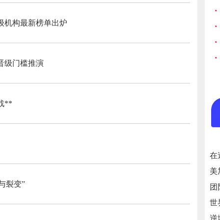
·
顶级机构最新榜单出炉
·
·
·
晋级门槛推演
**
》
与裂变”