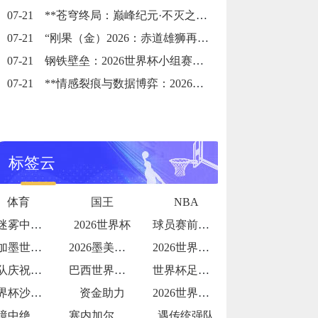
07-21
**苍穹终局：巅峰纪元·不灭之冠**
07-21
“刚果（金）2026：赤道雄狮再踏征途”
07-21
钢铁壁垒：2026世界杯小组赛防守体系的极致博弈
07-21
**情感裂痕与数据博弈：2026世界杯舆论风暴的多维解构**
标签云
体育
国王
NBA
在迷雾中探寻破晓之光
2026世界杯
球员赛前唱国歌泪流满面瞬间
美加墨世界杯：历史上首次32强淘汰赛的签
2026墨美加世界杯：第四官员举牌补时与
2026世界杯更衣室狂欢视频流出
团队庆祝氛围拉满
巴西世界杯“门将发挥”：阿利松能否零封强
世界杯足球电竞青少年赛开打
世界杯沙特队：亚洲新贵
资金助力
2026世界杯球队团结一心
逆境中绝地反击
塞内加尔世界杯淘汰赛赛程
遇传统强队