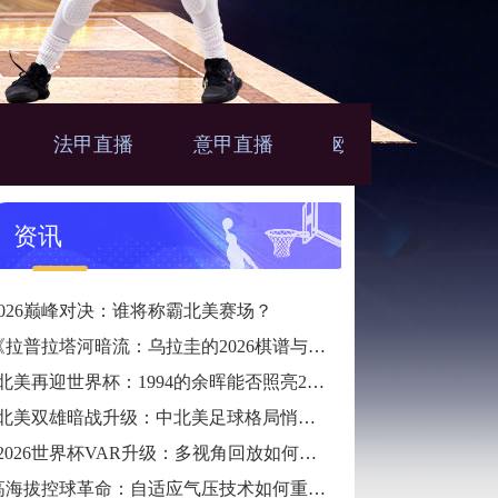
法甲直播
意甲直播
欧联直播
亚
播
资讯
2026巅峰对决：谁将称霸北美赛场？
《拉普拉塔河暗流：乌拉圭的2026棋谱与冷锋》
“北美再迎世界杯：1994的余晖能否照亮2026？”
“北美双雄暗战升级：中北美足球格局悄然生变”
“2026世界杯VAR升级：多视角回放如何改写比赛判罚逻辑”
高海拔控球革命：自适应气压技术如何重塑2026世界杯用球标准