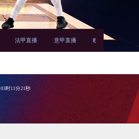
法甲直播
意甲直播
欧联直播
亚
播
1日03时11分21秒