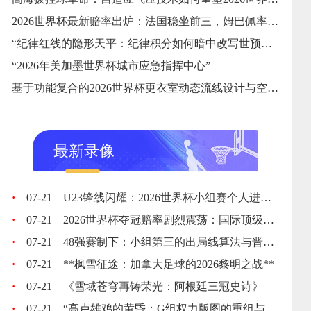
2026世界杯最新赔率出炉：法国稳坐前三，姆巴佩率队剑指卫冕
“纪律红线的隐形天平：纪律积分如何暗中改写世预赛出线格局”
“2026年美加墨世界杯城市应急指挥中心”
基于功能复合的2026世界杯更衣室动态流线设计与空间自适应优化策略
最新录像
·
07-21
U23锋线闪耀：2026世界杯小组赛个人进球全记录
·
07-21
2026世界杯夺冠赔率剧烈震荡：国际顶级机构最新榜单出炉
·
07-21
48强赛制下：小组第三的出局线算法与晋级门槛推演
·
07-21
**枫雪征途：加拿大足球的2026黎明之战**
·
07-21
《雪域苍穹再铸荣光：阿根廷三冠史诗》
·
07-21
“高卢雄鸡的黄昏：G组权力版图的重组与裂变”