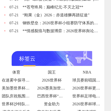
·
07-21
**苍穹终局：巅峰纪元·不灭之冠**
·
07-21
“刚果（金）2026：赤道雄狮再踏征途”
·
07-21
钢铁壁垒：2026世界杯小组赛防守体系的极致博弈
·
07-21
**情感裂痕与数据博弈：2026世界杯舆论风暴的多维解构**
标签云
体育
国王
NBA
在迷雾中探寻破晓之光
2026世界杯
球员赛前唱国歌泪流满面瞬间
美加墨世界杯：历史上首次32强淘汰赛的签
2026墨美加世界杯：第四官员举牌补时与
2026世界杯更衣室狂欢视频流出
团队庆祝氛围拉满
巴西世界杯“门将发挥”：阿利松能否零封强
世界杯足球电竞青少年赛开打
世界杯沙特队：亚洲新贵
资金助力
2026世界杯球队团结一心