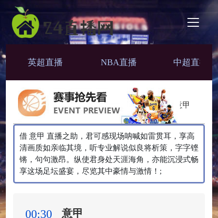
英超直播
NBA直播
中超直播
意甲
借 意甲 直播之助，君可感现场呐喊如雷贯耳，享高
清画质如亲临其境，听专业解说似良将析策，字字铿
锵，句句激昂。纵使君身处天涯海角，亦能沉浸式畅
享这场足坛盛宴，尽览其中豪情与激情！;
意甲
00:30