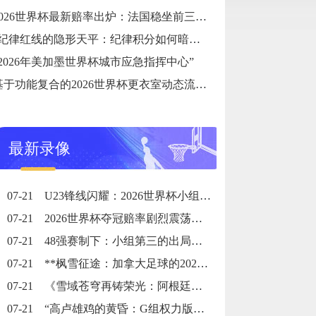
2026世界杯最新赔率出炉：法国稳坐前三，姆巴佩率队剑指卫冕
“纪律红线的隐形天平：纪律积分如何暗中改写世预赛出线格局”
“2026年美加墨世界杯城市应急指挥中心”
基于功能复合的2026世界杯更衣室动态流线设计与空间自适应优化策略
最新录像
07-21
U23锋线闪耀：2026世界杯小组赛个人进球全记录
07-21
2026世界杯夺冠赔率剧烈震荡：国际顶级机构最新榜单出炉
07-21
48强赛制下：小组第三的出局线算法与晋级门槛推演
07-21
**枫雪征途：加拿大足球的2026黎明之战**
07-21
《雪域苍穹再铸荣光：阿根廷三冠史诗》
07-21
“高卢雄鸡的黄昏：G组权力版图的重组与裂变”