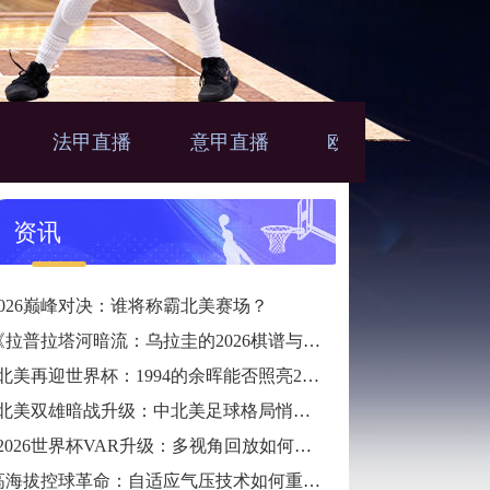
法甲直播
意甲直播
欧联直播
亚
播
资讯
2026巅峰对决：谁将称霸北美赛场？
《拉普拉塔河暗流：乌拉圭的2026棋谱与冷锋》
“北美再迎世界杯：1994的余晖能否照亮2026？”
“北美双雄暗战升级：中北美足球格局悄然生变”
“2026世界杯VAR升级：多视角回放如何改写比赛判罚逻辑”
高海拔控球革命：自适应气压技术如何重塑2026世界杯用球标准