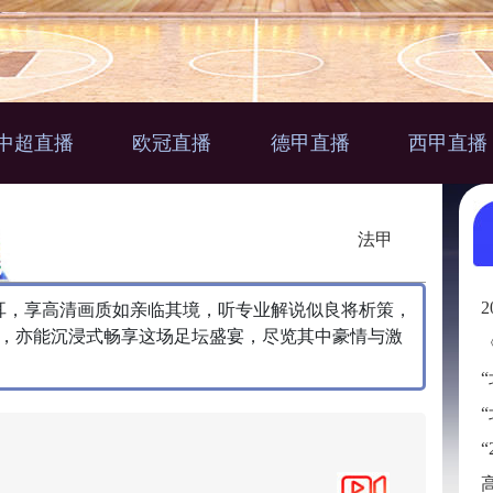
中超直播
欧冠直播
德甲直播
西甲直播
法甲
贯耳，享高清画质如亲临其境，听专业解说似良将析策，
，亦能沉浸式畅享这场足坛盛宴，尽览其中豪情与激