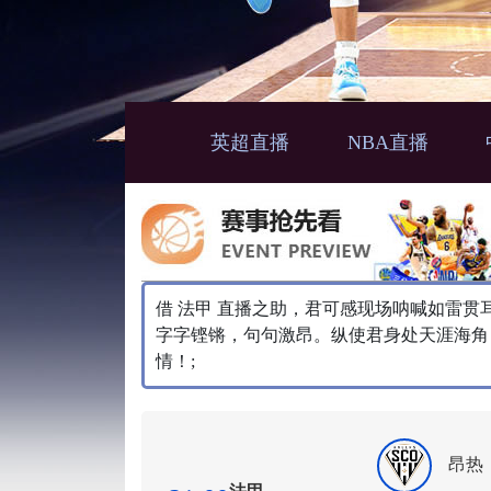
英超直播
NBA直播
借 法甲 直播之助，君可感现场呐喊如雷
字字铿锵，句句激昂。纵使君身处天涯海角
情！;
昂热