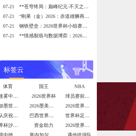
07-21
**苍穹终局：巅峰纪元·不灭之冠**
07-21
“刚果（金）2026：赤道雄狮再踏征途”
07-21
钢铁壁垒：2026世界杯小组赛防守体系的极致博弈
07-21
**情感裂痕与数据博弈：2026世界杯舆论风暴的多维解构**
标签云
体育
国王
NBA
3日21时00分00秒
在迷雾中探寻破晓之光
2026世界杯
球员赛前唱国歌泪流满面瞬间
美加墨世界杯：历史上首次32强淘汰赛的签
2026墨美加世界杯：第四官员举牌补时与
2026世界杯更衣室狂欢视频流出
团队庆祝氛围拉满
巴西世界杯“门将发挥”：阿利松能否零封强
世界杯足球电竞青少年赛开打
世界杯沙特队：亚洲新贵
资金助力
2026世界杯球队团结一心
逆境中绝地反击
塞内加尔世界杯淘汰赛赛程
遇传统强队