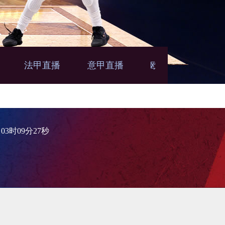
法甲直播
意甲直播
欧联直播
亚
播
4日03时09分27秒