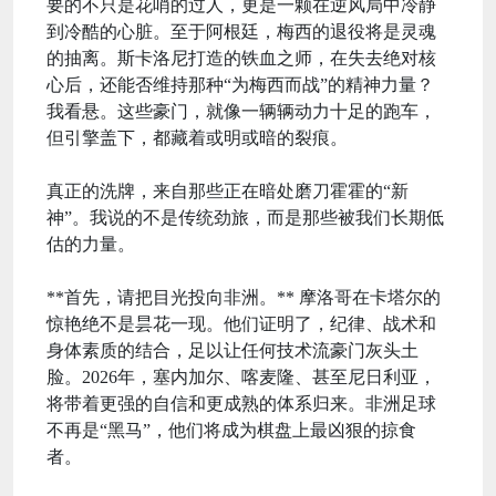
要的不只是花哨的过人，更是一颗在逆风局中冷静
到冷酷的心脏。至于阿根廷，梅西的退役将是灵魂
的抽离。斯卡洛尼打造的铁血之师，在失去绝对核
心后，还能否维持那种“为梅西而战”的精神力量？
我看悬。这些豪门，就像一辆辆动力十足的跑车，
但引擎盖下，都藏着或明或暗的裂痕。
真正的洗牌，来自那些正在暗处磨刀霍霍的“新
神”。我说的不是传统劲旅，而是那些被我们长期低
估的力量。
**首先，请把目光投向非洲。** 摩洛哥在卡塔尔的
惊艳绝不是昙花一现。他们证明了，纪律、战术和
身体素质的结合，足以让任何技术流豪门灰头土
脸。2026年，塞内加尔、喀麦隆、甚至尼日利亚，
将带着更强的自信和更成熟的体系归来。非洲足球
不再是“黑马”，他们将成为棋盘上最凶狠的掠食
者。