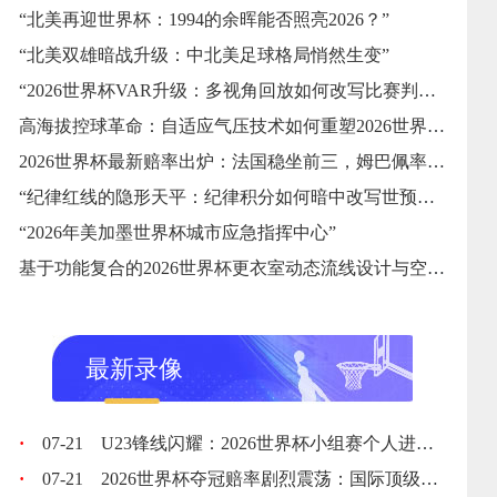
“北美再迎世界杯：1994的余晖能否照亮2026？”
“北美双雄暗战升级：中北美足球格局悄然生变”
“2026世界杯VAR升级：多视角回放如何改写比赛判罚逻辑”
高海拔控球革命：自适应气压技术如何重塑2026世界杯用球标准
2026世界杯最新赔率出炉：法国稳坐前三，姆巴佩率队剑指卫冕
“纪律红线的隐形天平：纪律积分如何暗中改写世预赛出线格局”
“2026年美加墨世界杯城市应急指挥中心”
基于功能复合的2026世界杯更衣室动态流线设计与空间自适应优化策略
最新录像
·
07-21
U23锋线闪耀：2026世界杯小组赛个人进球全记录
·
07-21
2026世界杯夺冠赔率剧烈震荡：国际顶级机构最新榜单出炉