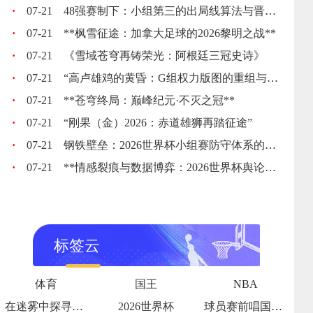
·
07-21
48强赛制下：小组第三的出局线算法与晋级门槛推演
·
07-21
**枫雪征途：加拿大足球的2026黎明之战**
·
07-21
《雪域苍穹再铸荣光：阿根廷三冠史诗》
·
07-21
“高卢雄鸡的黄昏：G组权力版图的重组与裂变”
·
07-21
**苍穹终局：巅峰纪元·不灭之冠**
·
07-21
“刚果（金）2026：赤道雄狮再踏征途”
·
07-21
钢铁壁垒：2026世界杯小组赛防守体系的极致博弈
·
07-21
**情感裂痕与数据博弈：2026世界杯舆论风暴的多维解构**
标签云
体育
国王
NBA
在迷雾中探寻破晓之光
2026世界杯
球员赛前唱国歌泪流满面瞬间