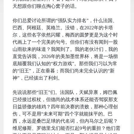
天想跟你们聊点掏心窝子的话。
你们总爱讨论所谓的“强队实力排名”，什么法国、
巴西、阿根廷、英格兰。没错，在2022年的卡塔
尔，这些名字依然闪耀，梅西的圆梦更是为这个时
代画上了一个完美的句号。但你们有没有闻到一股
山雨欲来的味道？我闻到了。我的老伙计们，我的
直觉告诉我，2026年的美加墨世界杯，将是一场彻
底颠覆我们认知的“权力游戏”。那些我们习以为常
的“旧王”，正在垂暮；而我们尚未完全认识的“新
神”，已经拔出了利剑。
先说说那些“旧王”们。法国队，天赋异禀，姆巴佩
已经接过权杖，但德尚的战术体系还能否驾驭那支
日益骄傲的雄鸡？四年前决赛的溃败，那种心理创
伤，可不是用“未来可期”四个字就能抹平的。巴
西，永远是桑巴足球的代名词，但内马尔之后呢？
维尼修斯、罗德里戈们能否扛起9号的重担？他们需