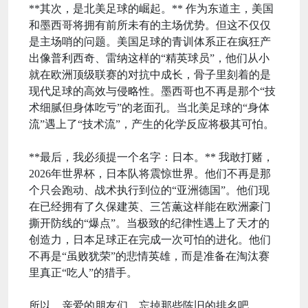
**其次，是北美足球的崛起。** 作为东道主，美国
和墨西哥将拥有前所未有的主场优势。但这不仅仅
是主场哨的问题。美国足球的青训体系正在疯狂产
出像普利西奇、雷纳这样的“精英球员”，他们从小
就在欧洲顶级联赛的对抗中成长，骨子里刻着的是
现代足球的高效与侵略性。墨西哥也不再是那个“技
术细腻但身体吃亏”的老面孔。当北美足球的“身体
流”遇上了“技术流”，产生的化学反应将极其可怕。
**最后，我必须提一个名字：日本。** 我敢打赌，
2026年世界杯，日本队将震惊世界。他们不再是那
个只会跑动、战术执行到位的“亚洲德国”。他们现
在已经拥有了久保建英、三笘薫这样能在欧洲豪门
撕开防线的“爆点”。当极致的纪律性遇上了天才的
创造力，日本足球正在完成一次可怕的进化。他们
不再是“虽败犹荣”的悲情英雄，而是准备在淘汰赛
里真正“吃人”的猎手。
所以，亲爱的朋友们，忘掉那些陈旧的排名吧。